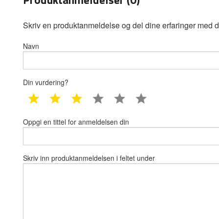
Skriv en produktanmeldelse og del dine erfaringer med d
Navn
Din vurdering?
1 star
2 star
3 star
4 star
5 star
6 star
Oppgi en tittel for anmeldelsen din
Skriv inn produktanmeldelsen i feltet under