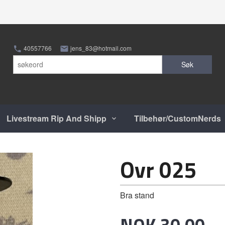
40557766
jens_83@hotmail.com
Søk
Livestream Rip And Shipp
Tilbehør/CustomNerds
Ovr 025
Bra stand
Pris
NOK
30,00