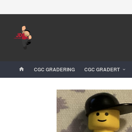
Gå
Lukk
til
innholdet
Produkter
CGC GRADERING
CGC GRADERT