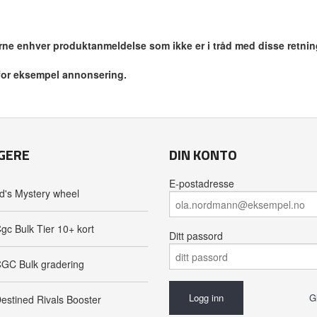
jerne enhver produktanmeldelse som ikke er i tråd med disse retnin
 for eksempel annonsering.
GERE
DIN KONTO
E-postadresse
d's Mystery wheel
gc Bulk Tier 10+ kort
Ditt passord
GC Bulk gradering
G
estined Rivals Booster