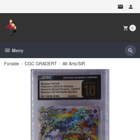
Gå
til
innholdet
0
Meny
Forside
CGC GRADERT
Alt Arts/SIR